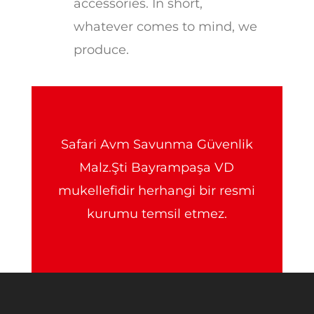
accessories. In short,
whatever comes to mind, we
produce.
Safari Avm Savunma Güvenlik
Malz.Şti Bayrampaşa VD
mukellefidir herhangi bir resmi
kurumu temsil etmez.